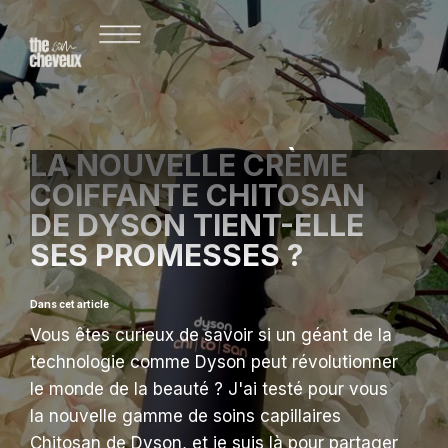
LA NOUVELLE CRÈME
COIFFANTE CHITOSAN
DE DYSON TIENT-ELLE
SES PROMESSES ?
Dans cet article
Vous êtes curieux de savoir si un géant de la
technologie comme Dyson peut révolutionner
le monde de la beauté ? J'ai testé pour vous
la nouvelle gamme de soins capillaires
Chitosan de Dyson, et je suis là pour partager