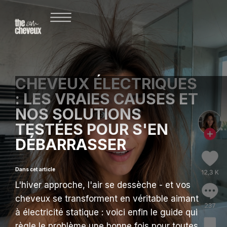
CHEVEUX ÉLECTRIQUES
: LES VRAIES CAUSES ET
NOS SOLUTIONS
TESTÉES POUR S'EN
DÉBARRASSER
Dans cet article
L'hiver approche, l'air se dessèche - et vos
cheveux se transforment en véritable aimant
à électricité statique : voici enfin le guide qui
règle le problème une bonne fois pour toutes.