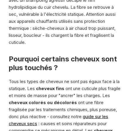
avec un shampoing agressif décape le film
hydrolipidique du cuir chevelu. La fibre se retrouve à
sec, vulnérable à l'électricité statique. Attention aussi
aux appareils chauffants utilisés sans protection
thermique : sèche-cheveux à air chaud trop puissant,
lisseur, boucleur - ils chargent la fibre et fragilisent la
cuticule.
Pourquoi certains cheveux sont
plus touchés ?
Tous les types de cheveux ne sont pas égaux face à la
statique. Les
cheveux fins
ont une cuticule plus fragile
et moins de masse pour "ancrer" les charges. Les
cheveux colorés ou décolorés
ont une fibre
fragilisée par les traitements chimiques, plus poreuse,
donc plus réactive - consultez notre
guide sur les
cheveux secs
: causes et soins réparateurs pour
comprendre ce mécanisme en détail. Les
cheveux