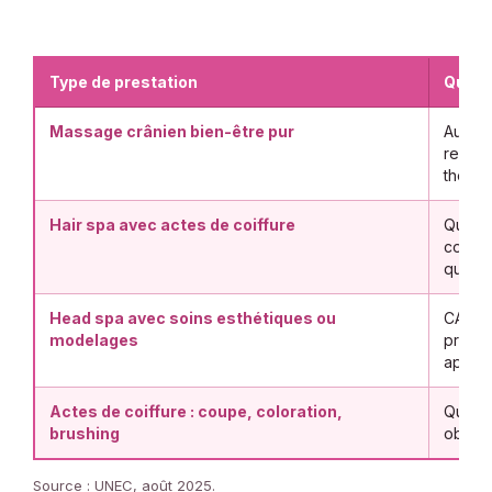
Type de prestation
Qualif
Massage crânien bien-être pur
Aucun 
reste 
thérap
Hair spa avec actes de coiffure
Qualif
contrô
qualifi
Head spa avec soins esthétiques ou
CAP Es
modelages
profes
applic
Actes de coiffure : coupe, coloration,
Qualif
brushing
obligat
Source : UNEC, août 2025.