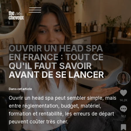
OUVRIR UN HEAD SPA
EN FRANCE : TOUT CE
QU'IL FAUT SAVOIR
AVANT DE SE LANCER
Dans cet article
Ouvrir un head spa peut sembler simple, mais
entre réglementation, budget, matériel,
formation et rentabilité, les erreurs de départ
peuvent coûter très cher.