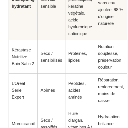
sans eau
hydratant
sensible
kératine
ajoutée, 98 %
végétale,
d’origine
acide
naturelle
hyaluronique
cationique
Nutrition,
Kérastase
Secs /
Protéines,
souplesse,
Nutritive
sensibilisés
lipides
préservation
Bain Satin 2
couleur
Réparation,
L’Oréal
Peptides,
renforcement,
Serie
Abîmés
acides
moins de
Expert
aminés
casse
Huile
Hydratation,
Secs /
d’argan,
Moroccanoil
brillance,
assoiffés
vitamines A /