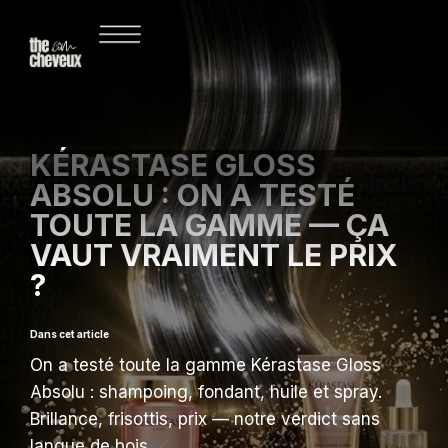
KÉRASTASE GLOSS
ABSOLU : ON A TESTÉ
TOUTE LA GAMME — ÇA
VAUT VRAIMENT LE PRIX
?
Dans cet article
On a testé toute la gamme Kérastase Gloss
Absolu : shampoing, fondant, huile et spray.
Brillance, frisottis, prix — notre verdict sans
langue de bois.