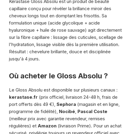
Kérastase Gloss Absolu est un produit de beauté
capillaire conçu pour révéler la brillance miroir des
cheveux longs tout en domptant les frisottis. Sa
formulation unique (acide glycolique + acide
hyaluronique + huile de rose sauvage) agit directement
sur la fibre capillaire : lissage des cuticules, scellage de
l'hydratation, lissage visible dès la première utilisation.
Résultat : chevelure brillante, douce et disciplinée
jusqu'à 4 jours.
Où acheter le Gloss Absolu ?
Le Gloss Absolu est disponible sur plusieurs canaux :
kerastase.fr
(prix officiel, livraison 24-48 h, frais de
port offerts dès 49 €),
Sephora
(magasin et en ligne,
programme de fidélité),
Nocibé
,
Pascal Coste
(meilleur prix avec garantie revendeur, remises
régulières) et
Amazon
(livraison Prime). Pour un achat
sécurisé, privilégie toujours un revendeur officiel avec