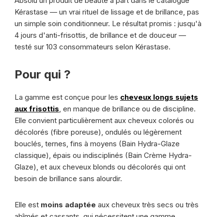
Absolu un produit de beauté à part dans le catalogue
Kérastase — un vrai rituel de lissage et de brillance, pas
un simple soin conditionneur. Le résultat promis : jusqu'à
4 jours d'anti-frisottis, de brillance et de douceur —
testé sur 103 consommateurs selon Kérastase.
Pour qui ?
La gamme est conçue pour les
cheveux longs sujets
aux frisottis
, en manque de brillance ou de discipline.
Elle convient particulièrement aux cheveux colorés ou
décolorés (fibre poreuse), ondulés ou légèrement
bouclés, ternes, fins à moyens (Bain Hydra-Glaze
classique), épais ou indisciplinés (Bain Crème Hydra-
Glaze), et aux cheveux blonds ou décolorés qui ont
besoin de brillance sans alourdir.
Elle est
moins adaptée
aux cheveux très secs ou très
abîmés et cassants, qui nécessitent une gamme